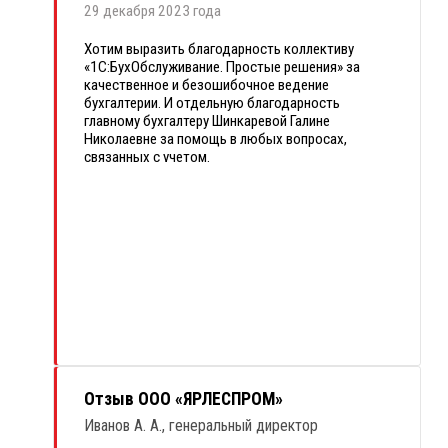
29 декабря 2023 года
Хотим выразить благодарность коллективу
«1С:БухОбслуживание. Простые решения» за
качественное и безошибочное ведение
бухгалтерии. И отдельную благодарность
главному бухгалтеру Шинкаревой Галине
Николаевне за помощь в любых вопросах,
связанных с учетом.
Рекомендуем «1С:БухОбслуживание. Простые
решения» как надежного партнера и поставщика
бухгалтерских услуг.
Отзыв ООО «ЯРЛЕСПРОМ»
Иванов А. А., генеральный директор