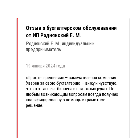
Отзыв о бухгалтерском обслуживании
от ИП Роднянский Е. М.
Роднянский Е. М., индивидуальный
предприниматель
19 января 2024 года
«Простые решения» — замечательная компания.
Уверен за свою бухгалтерию — вижу и чувствую,
что этот аспект бизнеса в надежных руках. По
любым возникающим вопросам всегда получаю
квалифицированную помощь и грамотное
решение.
Особенно хочу отметить работу бухгалтера
Виктории Стволовой и главного бухгалтера
Ирины Рыжовой. Работаем вместе давно, все
возникающие проблемы решаем оперативно и