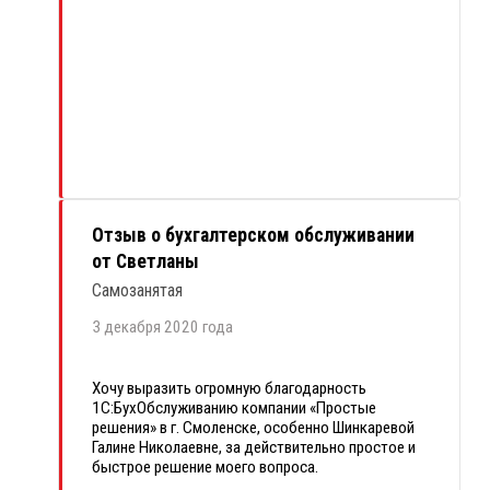
«Простые решения» и способность слышать
собеседника помогли найти оптимальное
решение в плане суммы налогов и простоты
налоговой отчетности.
Рекомендую эту компанию.
Отзыв о бухгалтерском обслуживании
от Светланы
Самозанятая
3 декабря 2020 года
Хочу выразить огромную благодарность
1С:БухОбслуживанию компании «Простые
решения» в г. Смоленске, особенно Шинкаревой
Галине Николаевне, за действительно простое и
быстрое решение моего вопроса.