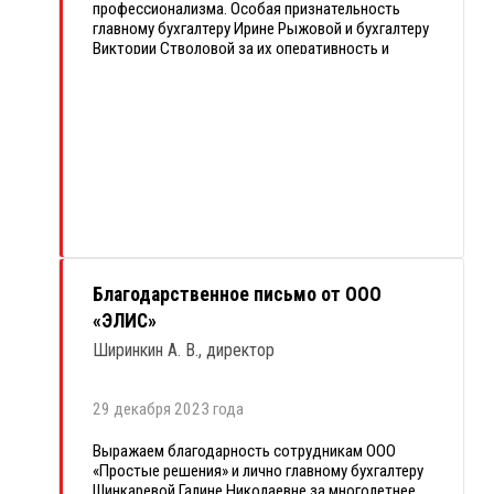
профессионализма. Особая признательность
главному бухгалтеру Ирине Рыжовой и бухгалтеру
Виктории Стволовой за их оперативность и
отзывчивость. Они всегда быстро реагируют на
наши обращения и решают проблемы в
кратчайшие сроки.
Компания «1С:БухОбслуживание. Простые
решения» — это надежный и профессиональный
партнер, с которым мы рады сотрудничать.
Желаем успехов и процветания!
Благодарственное письмо от ООО
«ЭЛИС»
Ширинкин А. В., директор
29 декабря 2023 года
Выражаем благодарность сотрудникам ООО
«Простые решения» и лично главному бухгалтеру
Шинкаревой Галине Николаевне за многолетнее