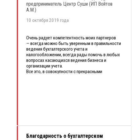
предприниматель Центр Суши (ИП Войтов
А.М.)
10 октября 2019 года
Очень радует компетентность моих партнеров
— всегда можно быть уверенным в правильности
ведения бухгалтерского учета и
налогообложении, всегда рады помочь в любых
вопросах касающихся ведения бизнеса и
организации учета.
Все это, в совокупности с прекрасными
программными средствами
—
«1С:
Бухгалтерия»
и
1С:Управление нашей
фирмой»
, которые также входят в мой контракт,
предоставляет широкие возможности ведения
бизнеса и управления
бизнес-процессом
.
Многих вопросов бухгалтерского и кадрового
учета я теперь даже не касаюсь. Сами
программные средства весьма удобны в работе,
и практически ничем не отличаются от пакетных
версий, возможно даже превосходят по
Благодарность о бухгалтерском
функционалу, более универсальны, плюсом