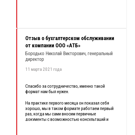
Ну и конечно, услуги аутсорсинговой компании
обходятся нам дешевле, чем штатный
сотрудник. За весь период совместной
работы «
1С:БухОбслуживание
Простые
решения», ни разу нас не подводила, за что им
огромное спасибо.
Отзыв о бухгалтерском обслуживании
от компании ООО «АТБ»
Бородько Николай Викторович, генеральный
директор
11 марта 2021 года
Спасибо за сотрудничество, именно такой
формат нам был нужен.
На практике первого месяца он показал себя
хорошо, мы в таком формате работаем первый
раз, когда мы сами вносим первичные
документы с возможностью консультаций и
переписки с бухгалтером, по принципу «один раз
научите ловить рыбу, а дальше мы сами» :)