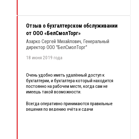
работе, дальнейшего развития и процветания!
Отзыв о бухгалтерском обслуживании
от ООО «БелСмолТорг»
Азарко Сергей Михайлович, Генеральный
директор ООО "БелСмолТорг"
18 июня 2019 года
Очень удобно иметь удалённый доступ к
бухгалтерии, и бухгалтера который находится
постоянно на рабочем месте, когда сам не
имеешь такой возможности.
Всегда оперативно принимаются правильные
решения по ведению учёта и сдачи
всевозможных налогов, деклараций. Если
сам
чего-то
не знаешь или сомневаешься, можно
оперативно получить качественную
консультацию и быть спокойным за её
правильность.