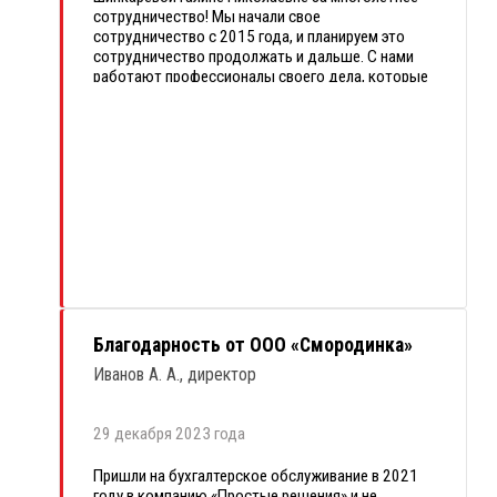
сотрудничество! Мы начали свое
сотрудничество с 2015 года, и планируем это
сотрудничество продолжать и дальше. С нами
работают профессионалы своего дела, которые
не только оказывают нам бухгалтерские услуги,
которые строго прописаны в договоре, но и
помогают разобраться в различных вопросах,
которые появляются в процессе деятельности:
как в ведении кадрового учета, так и в
разъяснениях изменяющегося налогового
законодательства.
Желаю находить таких же верных клиентов как
ООО «ЭЛИС»! Надеемся на дальнейшее
взаимовыгодное сотрудничество!
Благодарность от ООО «Смородинка»
Иванов А. А., директор
29 декабря 2023 года
Пришли на бухгалтерское обслуживание в 2021
году в компанию «Простые решения» и не