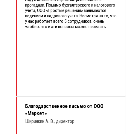
прогадали. Помимо бухгалтерского и налогового
учета, ООО «Простые решения» занимаются
ведением и кадрового учета. Несмотря на то, что
у нас работает всего 5 сотрудников, очень
удобно, что и эти вопросы можно передать
подрядчику.
За время обслуживания все отчеты сдавались
вовремя, в случае необходимости главный
бухгалтер давал аргументированные
консультации по возникающим у нас вопросам,
помогал отвечать на требования федеральной
налоговой службы.
Надеемся на длительное сотрудничество!
Желаем успехов и новых клиентов!
Благодарственное письмо от ООО
«Маркет»
Ширинкин А. В., директор