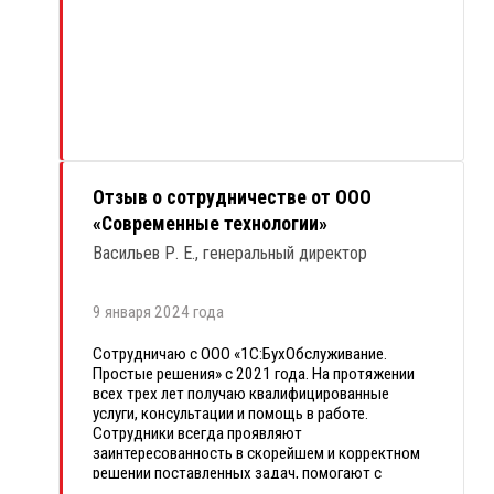
всегда придет на помощь по вопросам
оформления документации, оптимизации
налогообложения или взаимодействия с
контролирующими органами, за что ей большое
спасибо!
Благодарю команду «1С:БухОбслуживание.
Простые решения» за теплые взаимоотношения
и надежную поддержку.
Отзыв о сотрудничестве от ООО
«Современные технологии»
Васильев Р. Е., генеральный директор
9 января 2024 года
Сотрудничаю с ООО «1С:БухОбслуживание.
Простые решения» с 2021 года. На протяжении
всех трех лет получаю квалифицированные
услуги, консультации и помощь в работе.
Сотрудники всегда проявляют
заинтересованность в скорейшем и корректном
решении поставленных задач, помогают с
любыми возникающими вопросами. Вообще нет