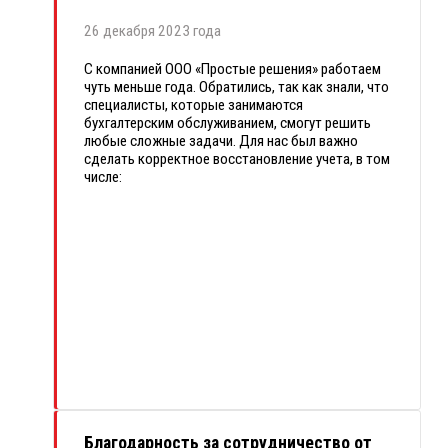
26 декабря 2023 года
С компанией ООО «Простые решения» работаем
чуть меньше года. Обратились, так как знали, что
специалисты, которые занимаются
бухгалтерским обслуживанием, смогут решить
любые сложные задачи. Для нас был важно
сделать корректное восстановление учета, в том
числе:
формирование и сдача отчетности по
зарплате;
применение тарифов для субъектов МСП;
ответы на требования ИФНС.
С этой задачей сотрудники компании справились
профессионально и быстро. Выражаем слова
благодарности сотрудникам ООО «Простые
решения» за сотрудничество и поддержку, за
отзывчивость и профессиональный подход.
Благодарность за сотрудничество от