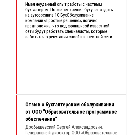
Имел неудачный опыт работы с частным
бухгалтером. После чего решил бухучет отдать
на аутсорсинг в 1С:БухОбслуживание
компании «Простые решения», логично
предположив, что под франшизой известной
сети будут работать специалисты, которые
заботятся о репутации своей и известной сети
1С БухОбслуживание, а значит моя организация
будет важной и мне как клиенту будут
оказываться услуги в наилучшем виде.
Выбор оказался оправданным и гораздо
экономичнее, чем содержать штатного
бухгалтера. А еще мне предоставили для
работы
1С:Бухгалтерию
.
Отзыв о бухгалтерском обслуживании
от ООО "Образовательное программное
обеспечение"
Дробышевский Сергей Александрович,
Генеральный директор ООО «Образовательное