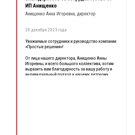
ИП Анищенко
Надеемся на дальнейшее плодотворное
сотрудничество!
Анищенко Анна Игоревна, директор
20 декабря 2023 года
Уважаемые сотрудники и руководство компании
«Простые решения»!
От лица нашего директора, Анищенко Анны
Игоревны, и всего большого коллектива, хотим
выразить вам благодарность за вашу работу и
индивидуальный подход к нашему детскому
центру развития «Дважды два».
Мы рады сотрудничать с вами! Ценим ваш
высокий сервис, умеренные цены,
клиентоориентированность и компетентность в
сложных вопросах бухгалтерии.
Для нас очень важно безошибочно и в срок
сдавать все отчетности, вести кадровый учет и
получать своевременные консультации.