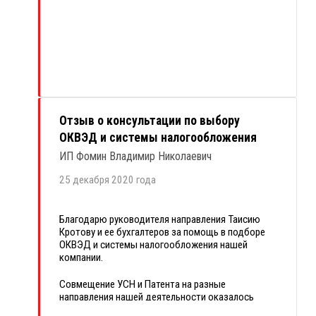
Думаю и дальше всё будет так же хорошо.
Вероятнее всего в марте мы начнём уже
полностью деятельность,
т.к.
на этой неделе
планируем получить лицензию, проверку прошли
на прошлой, в связи с этим в ближайшие дни
будем подключать ЭДО и ОФД, но об этом я
сообщу дополнительно.
Отзыв о консультации по выбору
ОКВЭД и системы налогообложения
ИП Фомин Владимир Николаевич
25 декабря 2020 года
Благодарю руководителя направления Таисию
Кротову и ее бухгалтеров за помощь в подборе
ОКВЭД и системы налогообложения нашей
компании.
Совмещение УСН и Патента на разные
направления нашей деятельности оказалось
непростой задачей. Квалификация сотрудников