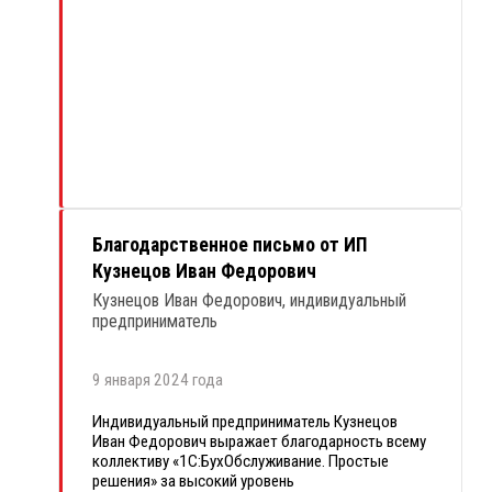
нареканий на их работу. Хочется отдельно
поблагодарить Викторию Стволову и Ирину
Рыжову, всегда четко и оперативно выполняют
свою работу. Доволен сотрудничеством на все
100%.
Рекомендую как профессионального, надежного
и добросовестного партнера. Благодарю за
отличную работу.
Благодарственное письмо от ИП
Кузнецов Иван Федорович
Кузнецов Иван Федорович, индивидуальный
предприниматель
9 января 2024 года
Индивидуальный предприниматель Кузнецов
Иван Федорович выражает благодарность всему
коллективу «1С:БухОбслуживание. Простые
решения» за высокий уровень