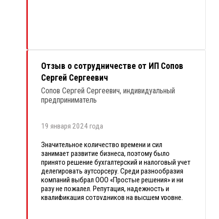
максимально эффективно.
Спасибо «Простым решениям».
Отзыв о сотрудничестве от ИП Сопов
Сергей Сергеевич
Сопов Сергей Сергеевич, индивидуальный
предприниматель
19 января 2024 года
Значительное количество времени и сил
занимает развитие бизнеса, поэтому было
принято решение бухгалтерский и налоговый учет
делегировать аутсорсеру. Среди разнообразия
компаний выбрал ООО «Простые решения» и ни
разу не пожалел. Репутация, надежность и
квалификация сотрудников на высшем уровне.
Главный бухгалтер, Толкачёва Лиля Тимуровна,