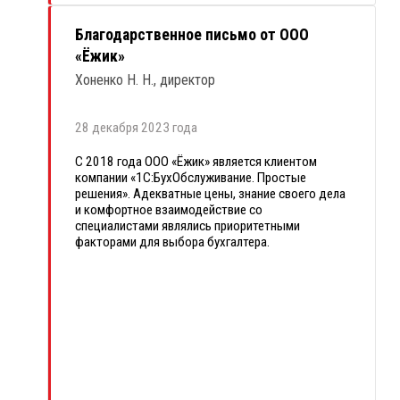
Вся наша дружная команда, а также наши
Благодарственное письмо от ООО
маленькие выпускники и их родители, хотят
пожелать вам стабильности и роста.
«Ёжик»
Хоненко Н. Н., директор
Вы делаете большое доброе дело!
28 декабря 2023 года
С 2018 года ООО «Ёжик» является клиентом
компании «1С:БухОбслуживание. Простые
решения». Адекватные цены, знание своего дела
и комфортное взаимодействие со
специалистами являлись приоритетными
факторами для выбора бухгалтера.
Мы полностью довольны работой компании
«Простые решения», вовлеченностью
сотрудников, оперативной скоростью ответа на
вопросы, профессиональными консультациями
главного бухгалтера.
Надеемся на длительное и благоприятное
сотрудничество, желаем компании успехов в