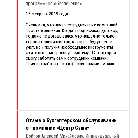
программное обеспечение»
16 февраля 2019 года
Очень рад, что начал сотрудничать с компанией
Простые решения. Когда я подписывал договор,
то даже не догадывался, что нашел не только
хороших специалистов, которые будут вести
учет, но и получил необходимые инструменты
для этого - настроенную систему 1С, в которой
смогу работать сам и сотрудники компании.
Приятно работать с профессионалами - можно
получить консультацию, обсудить сложный
вопрос и найти решение даже в нестандартной
ситуации.
Желаю команде Простых решений продолжать
совершенствовать свой профессионализм,
находить новые интересные решения, выгодные
и удобные для Клиентов, превосходить
ожидания Клиентов, и стать уверенным, сильным
лидером в своем направлении. Успехов и побед!
Отзыв о бухгалтерском обслуживании
от компании «Центр Суши»
Войтов Алексей Михайлович, Индивидуальный